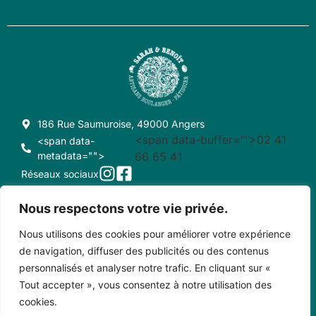
186 Rue Saumuroise, 49000 Angers
<span data-buffer="
">02 41
<span data-
metadata="
">
66 65 41
Réseaux sociaux
Nous respectons votre vie privée.
Nous utilisons des cookies pour améliorer votre expérience
CONDITIONS GÉNÉRALES DE VENTE
CRÉDITS
de navigation, diffuser des publicités ou des contenus
personnalisés et analyser notre trafic. En cliquant sur «
MENTIONS LÉGALES
CONTACT
Tout accepter », vous consentez à notre utilisation des
cookies.
Copyright © 2023 • Sarah et Benoît - Créé par Pixel Positif