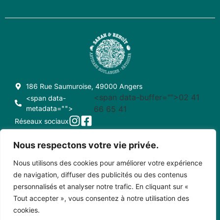
186 Rue Saumuroise, 49000 Angers
<span data-buffer="
">02 41
<span data-
metadata="
">
66 65 41
Réseaux sociaux
Nous respectons votre vie privée.
Nous utilisons des cookies pour améliorer votre expérience
CONDITIONS GÉNÉRALES DE VENTE
CRÉDITS
de navigation, diffuser des publicités ou des contenus
personnalisés et analyser notre trafic. En cliquant sur «
MENTIONS LÉGALES
CONTACT
Tout accepter », vous consentez à notre utilisation des
cookies.
Copyright © 2023 • Sarah et Benoît - Créé par Pixel Positif