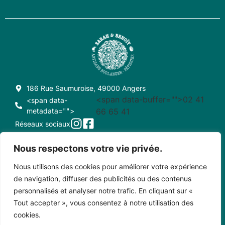
186 Rue Saumuroise, 49000 Angers
<span data-buffer="
">02 41
<span data-
metadata="
">
66 65 41
Réseaux sociaux
Nous respectons votre vie privée.
Nous utilisons des cookies pour améliorer votre expérience
CONDITIONS GÉNÉRALES DE VENTE
CRÉDITS
de navigation, diffuser des publicités ou des contenus
personnalisés et analyser notre trafic. En cliquant sur «
MENTIONS LÉGALES
CONTACT
Tout accepter », vous consentez à notre utilisation des
cookies.
Copyright © 2023 • Sarah et Benoît - Créé par Pixel Positif