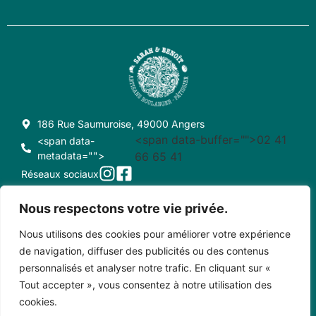
186 Rue Saumuroise, 49000 Angers
<span data-buffer="
">02 41
<span data-
metadata="
">
66 65 41
Réseaux sociaux
Nous respectons votre vie privée.
Nous utilisons des cookies pour améliorer votre expérience
CONDITIONS GÉNÉRALES DE VENTE
CRÉDITS
de navigation, diffuser des publicités ou des contenus
personnalisés et analyser notre trafic. En cliquant sur «
MENTIONS LÉGALES
CONTACT
Tout accepter », vous consentez à notre utilisation des
cookies.
Copyright © 2023 • Sarah et Benoît - Créé par Pixel Positif