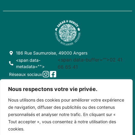
186 Rue Saumuroise, 49000 Angers
<span data-buffer="
">02 41
<span data-
metadata="
">
66 65 41
Réseaux sociaux
Nous respectons votre vie privée.
Nous utilisons des cookies pour améliorer votre expérience
CONDITIONS GÉNÉRALES DE VENTE
CRÉDITS
de navigation, diffuser des publicités ou des contenus
personnalisés et analyser notre trafic. En cliquant sur «
MENTIONS LÉGALES
CONTACT
Tout accepter », vous consentez à notre utilisation des
cookies.
Copyright © 2023 • Sarah et Benoît - Créé par Pixel Positif