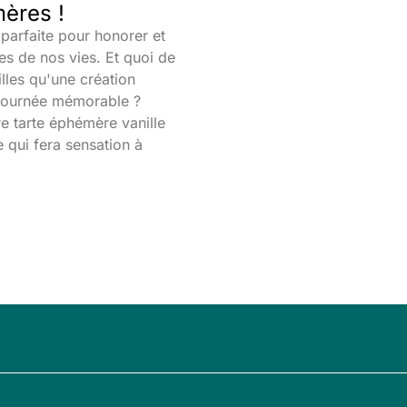
mères !
parfaite pour honorer et
s de nos vies. Et quoi de
lles qu'une création
 journée mémorable ?
e tarte éphémère vanille
e qui fera sensation à