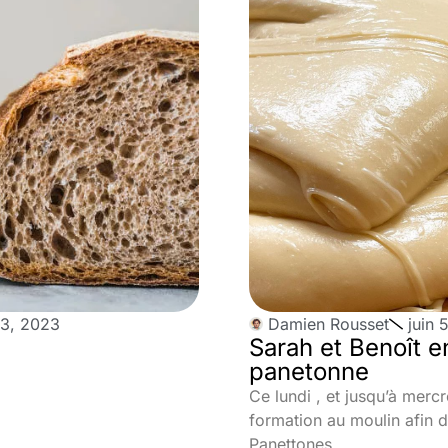
3, 2023
Damien Rousset
juin 
Sarah et Benoît e
panetonne
Ce lundi , et jusqu’à mercr
formation au moulin afin d
Panettones.