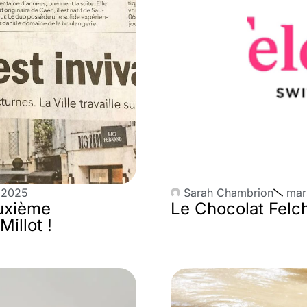
, 2025
Sarah Chambrion
mar
uxième
Le Chocolat Felch
illot !