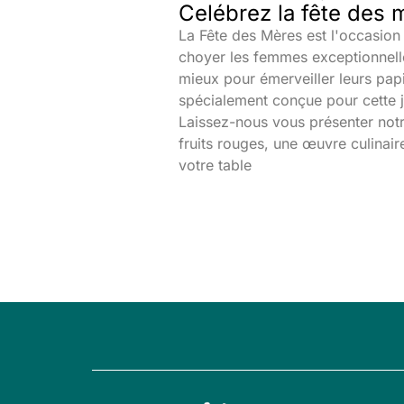
Celébrez la fête des 
La Fête des Mères est l'occasion 
choyer les femmes exceptionnelle
mieux pour émerveiller leurs papi
spécialement conçue pour cette
Laissez-nous vous présenter notr
fruits rouges, une œuvre culinair
votre table