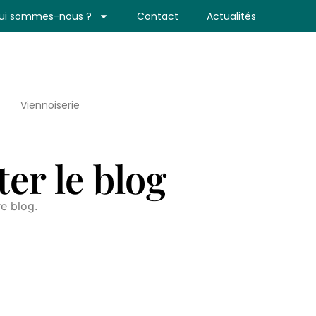
ui sommes-nous ?
Contact
Actualités
Viennoiserie
er le blog
re blog.