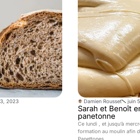
3, 2023
Damien Rousset
juin 
Sarah et Benoît e
panetonne
Ce lundi , et jusqu’à mercr
formation au moulin afin d
Panettones.