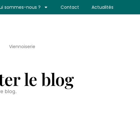
ui sommes-nous ?
Contact
Actualités
Viennoiserie
er le blog
re blog.