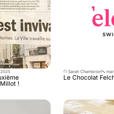
, 2025
Sarah Chambrion
mar
uxième
Le Chocolat Felch
illot !