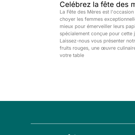
Celébrez la fête des 
La Fête des Mères est l'occasion 
choyer les femmes exceptionnelle
mieux pour émerveiller leurs papi
spécialement conçue pour cette
Laissez-nous vous présenter notr
fruits rouges, une œuvre culinair
votre table