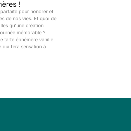
mères !
parfaite pour honorer et
s de nos vies. Et quoi de
lles qu'une création
 journée mémorable ?
e tarte éphémère vanille
e qui fera sensation à