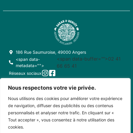
186 Rue Saumuroise, 49000 Angers
<span data-buffer="
">02 41
<span data-
metadata="
">
66 65 41
Réseaux sociaux
Nous respectons votre vie privée.
Nous utilisons des cookies pour améliorer votre expérience
CONDITIONS GÉNÉRALES DE VENTE
CRÉDITS
de navigation, diffuser des publicités ou des contenus
personnalisés et analyser notre trafic. En cliquant sur «
MENTIONS LÉGALES
CONTACT
Tout accepter », vous consentez à notre utilisation des
cookies.
Copyright © 2023 • Sarah et Benoît - Créé par Pixel Positif