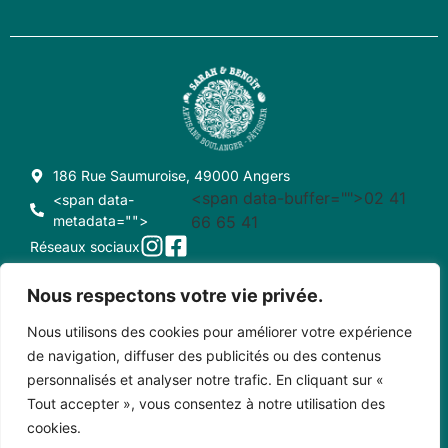
186 Rue Saumuroise, 49000 Angers
<span data-buffer="
">02 41
<span data-
metadata="
">
66 65 41
Réseaux sociaux
Nous respectons votre vie privée.
Nous utilisons des cookies pour améliorer votre expérience
CONDITIONS GÉNÉRALES DE VENTE
CRÉDITS
de navigation, diffuser des publicités ou des contenus
personnalisés et analyser notre trafic. En cliquant sur «
MENTIONS LÉGALES
CONTACT
Tout accepter », vous consentez à notre utilisation des
cookies.
Copyright © 2023 • Sarah et Benoît - Créé par Pixel Positif